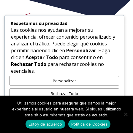
Respetamos su privacidad
Las cookies nos ayudan a mejorar su
Afiliados, Sistema de
experiencia, ofrecer contenido personalizado y
analizar el tráfico. Puede elegir qué cookies
afiliación
permitir haciendo clic en
Personalizar
. Haga
clic en
Aceptar Todo
para consentir o en
Rechazar Todo
para rechazar cookies no
esenciales.
Personalizar
En CLINISAC diseñamos un formato de
Rechazar Todo
afiliaciones, que te permite con una cuota
única de suscripción, ser afiliado titular de
Utilizamos cookies para asegurar que damos la mejor
Aceptar Todo
experiencia al usuario en nuestra web. Si sigues utilizando
por vida y podrás disfrutar de una serie de
este sitio asumiremos que estás de acuerdo.
ventajas adicionales.
Desarrollado por
Estoy de acuerdo
Política de Cookies